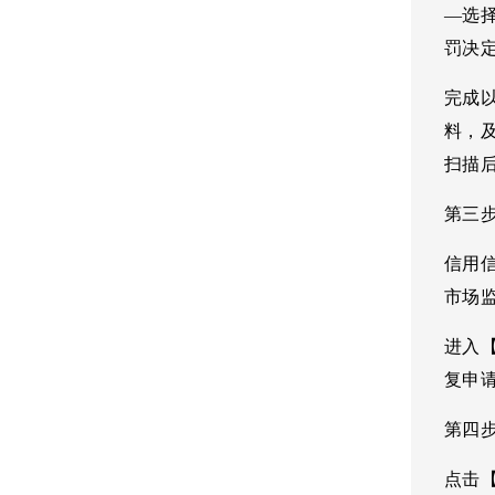
—选
罚决
完成
料，
扫描
第三
信用
市场
进入【
复申
第四
点击