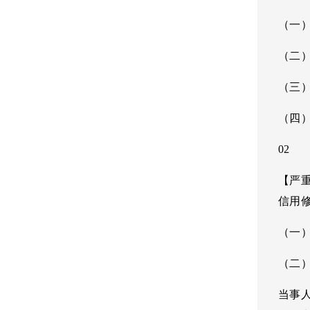
（一
（二
（三
（四
02
【严
信用
（一
（二
当事