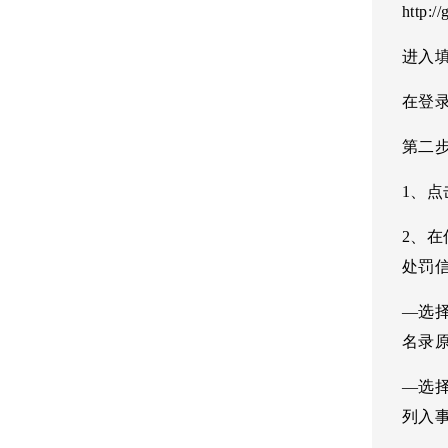
http:/
进入
在登
第二
1、
2、
处罚
—选
名录
—选
列入