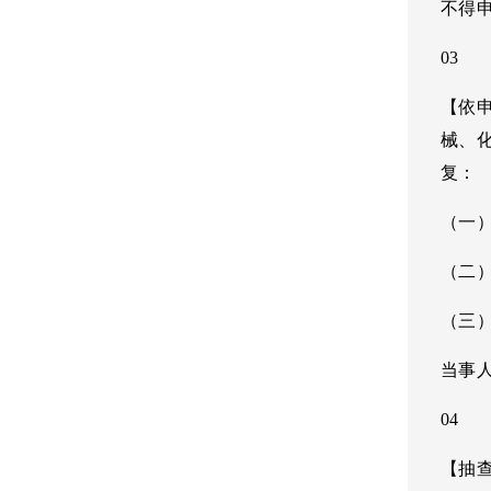
不得
03
【依
械、
复：
（一
（二
（三
当事
04
【抽