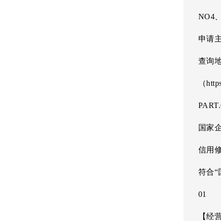
NO4
申请
查询
（https
PART.
国家
信用
符合
01
【经