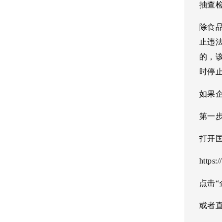
抽查
除食
止违
的，
时停
如果
第一
打开
https:
点击
或者