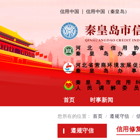
信用中国
信用中国（秦皇岛）
河北省信用协
秦皇岛办事
河北省营商环境发展促
秦皇岛办事
秦皇岛市信用
人民调解委员
首页
时事新闻
协会动态
您所在的位置：
首页
/
遵规守信
/
会员风采
信用修
遵规守信
信用链接