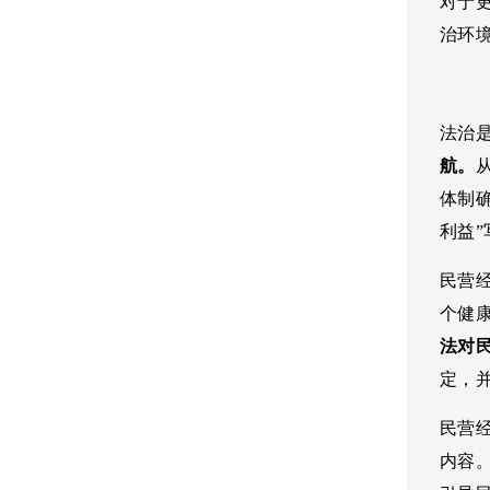
对于
治环
法治
航。
体制
利益
民营
个健
法对
定，
民营
内容