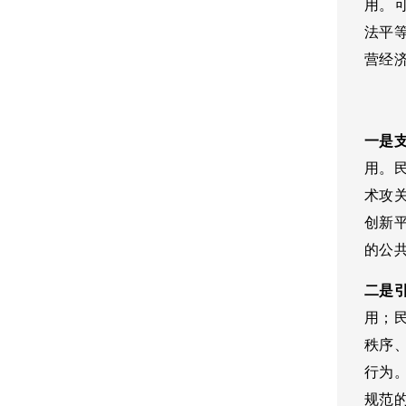
用。
法平
营经
一是
用。
术攻
创新
的公
二是
用；
秩序
行为
规范