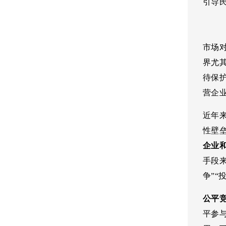
引导
市场
界尤
待保
营企
近年
性壁垒
企业
手段
争”“
公平
平参