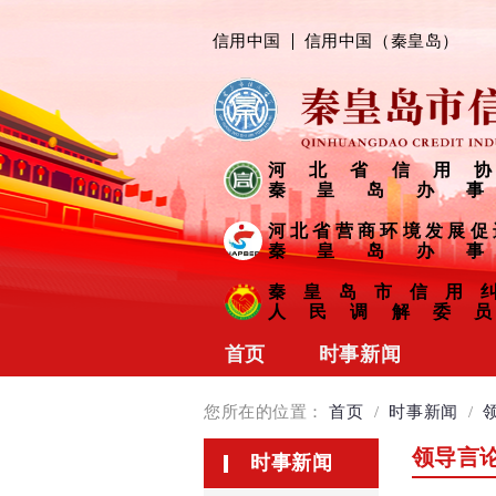
信用中国
信用中国（秦皇岛）
河北省信用协
秦皇岛办事
河北省营商环境发展促
秦皇岛办事
秦皇岛市信用
人民调解委员
首页
时事新闻
协会动态
您所在的位置：
首页
/
时事新闻
/
会员风采
领导言
时事新闻
信用链接