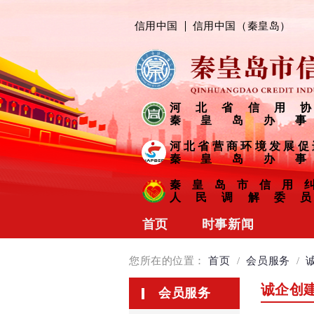
信用中国
信用中国（秦皇岛）
河北省信用协
秦皇岛办事
河北省营商环境发展促
秦皇岛办事
秦皇岛市信用
人民调解委员
首页
时事新闻
协会动态
您所在的位置：
首页
/
会员服务
/
会员风采
诚企创
会员服务
信用链接