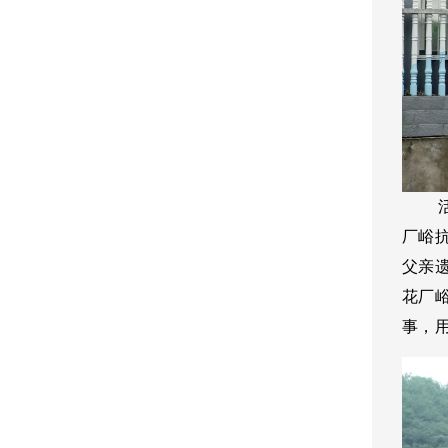
活动
厂峪
父亲
花厂
事，