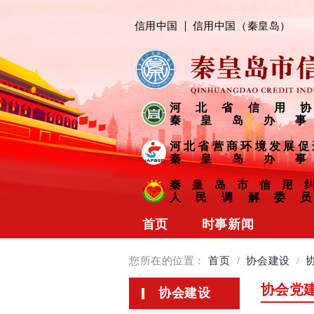
信用中国
信用中国（秦皇岛）
河北省信用协
秦皇岛办事
河北省营商环境发展促
秦皇岛办事
秦皇岛市信用
人民调解委员
首页
时事新闻
协会动态
您所在的位置：
首页
/
协会建设
/
会员风采
协会党
协会建设
信用链接