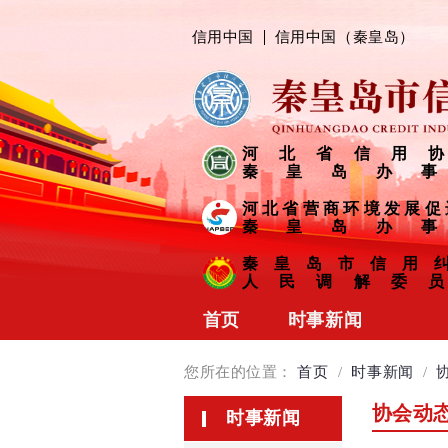
信用中国
信用中国（秦皇岛）
河北省信用协
秦皇岛办事
河北省营商环境发展促
秦皇岛办事
秦皇岛市信用
人民调解委员
首页
时事新闻
协会动态
您所在的位置：
首页
/
时事新闻
/
会员风采
协会动
时事新闻
信用链接