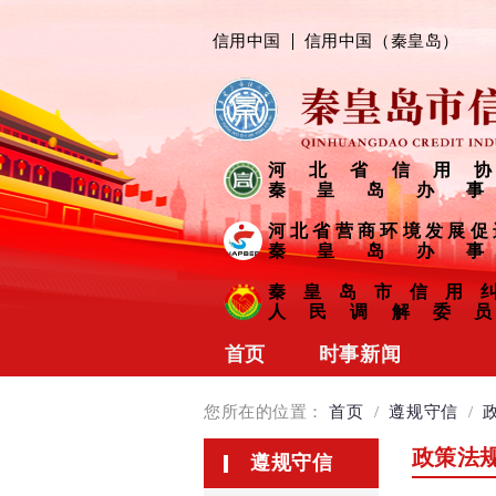
信用中国
信用中国（秦皇岛）
河北省信用协
秦皇岛办事
河北省营商环境发展促
秦皇岛办事
秦皇岛市信用
人民调解委员
首页
时事新闻
协会动态
您所在的位置：
首页
/
遵规守信
/
会员风采
政策法
遵规守信
信用链接