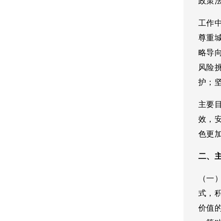
政策
工作
尊重
略导
风险
护；
主要
效，
色更
二、
（一
式，
价值