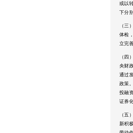
或以
下分
（三
体检
立完
（四
央财
通过
政策
投融
证券
（五
新积
带动