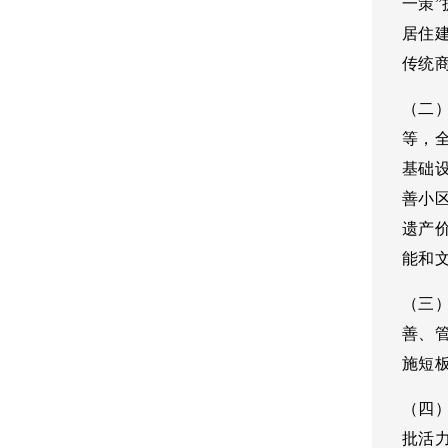
一策
居住
传统
（二
等，
基础
善小
遗产
能和
（三
善、
施短
（四
批活