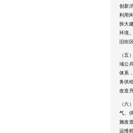
创新
利用
拆大
环境
旧街
（五
域公
体系
务供
改造
（六
气、
施改
运维