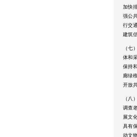
加快
强公
行交
建筑
（七
体和
保持
廊绿
开放
（八
调查
展文
具有
动文