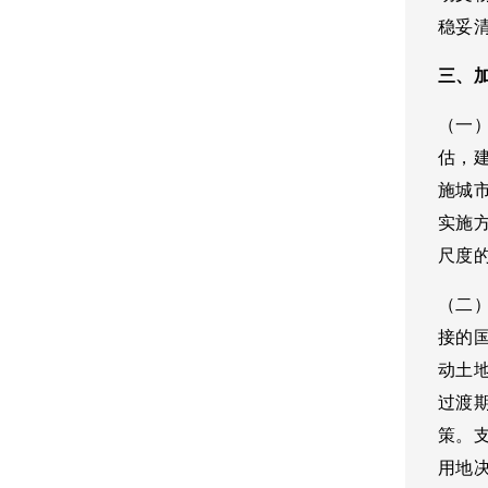
稳妥
三、
（一
估，
施城
实施
尺度
（二
接的
动土
过渡
策。
用地