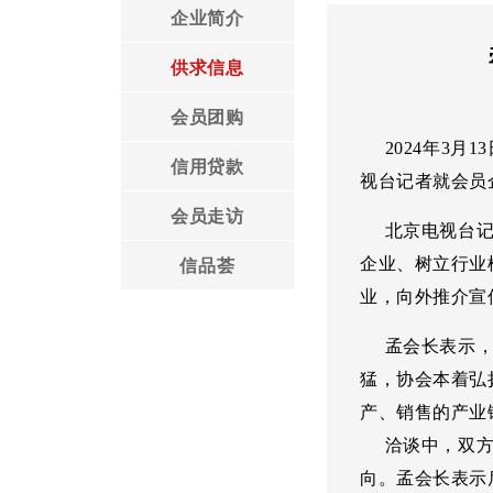
企业简介
领导言论
工作安排
供求信息
协会党建
协会章程
会员团购
2024年3月
协会荣誉
信用贷款
视台记者
就
会员
会员走访
北京电视台记者
企业、树立行业
信品荟
业，向外推介宣
孟会长表示，非
猛，协会本着弘
产、销售的产业
洽谈中，双方就
向。孟会长表示