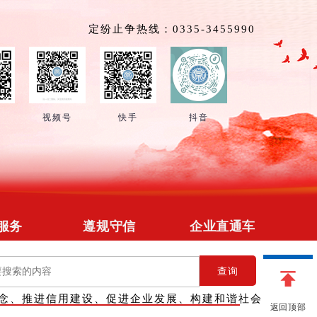
定纷止争热线：0335-3455990
号
视频号
快手
抖音
服务
遵规守信
企业直通车
招募
政策法规
企业简介
查询
管理
在线释法
供求信息
念、推进信用建设、促进企业发展、构建和谐社会
对接
信用修复
会员团购
返回顶部