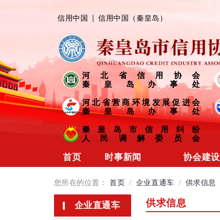
信用中国
信用中国（秦皇岛）
河北省信用协会
秦皇岛办事处
河北省营商环境发展促进会
秦皇岛办事处
秦皇岛市信用纠纷
人民调解委员会
首页
时事新闻
协会建设
协会动态
协会简介
您所在的位置：
首页
/
企业直通车
/
供求信息
会员风采
组织架构
供求信息
企业直通车
信用链接
制度规范