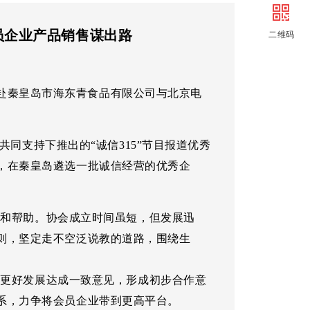
创建
信用贷款
员企业产品销售谋出路
二维码
审批
会员走访
解难
信品荟
，赴秦皇岛市海东青食品有限公司与北京电
社区
同支持下推出的“诚信315”节目报道优秀
，在秦皇岛遴选一批诚信经营的优秀企
和帮助。协会成立时间虽短，但发展迅
则，坚定走不空泛说教的道路，围绕生
更好发展达成一致意见，形成初步合作意
系，力争将会员企业带到更高平台。