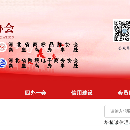
河北省商标品牌协会
公众
秦皇岛办事处
河北省跨境电子商务协会
秦皇岛办事处
四办一会
信用建设
会员
冀省协会
信用文化
会员
商标品牌
信用培训
会员
培植诚信理
营商促进
信用研究
政企