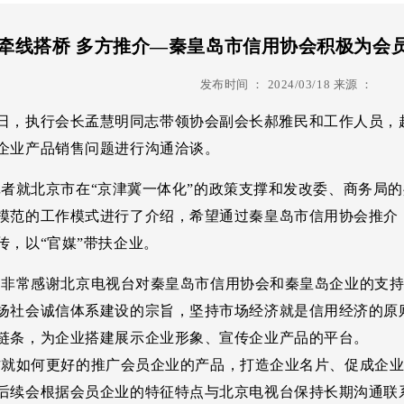
跨境电商
信用管理
诚企
牵线搭桥 多方推介—秦皇岛市信用协会积极为会
信用调解
信用评级
信用
发布时间 ：
2024/03/18
来源 ：
信用认证
纾困
13日，执行会长孟慧明同志带领协会副会长郝雅民和工作人员
信用生活
心声
企业产品销售问题进行
沟通洽谈。
就北京市在“京津冀一体化”的政策支撑和发改委、商务局的共
模范的工作模式进行了介绍，希望通过秦皇岛市信用协会推介
传，以“官媒”带扶企业。
常感谢北京电视台对秦皇岛市信用协会和秦皇岛企业的支持
扬社会诚信体系建设的宗旨，坚持市场经济就是信用经济的原
链条，为企业搭建展示企业形象、宣传企业产品的平台。
如何更好的推广会员企业的产品，打造企业名片、促成企业
后续会根据会员企业的特征特点与北京电视台保持长期沟通联