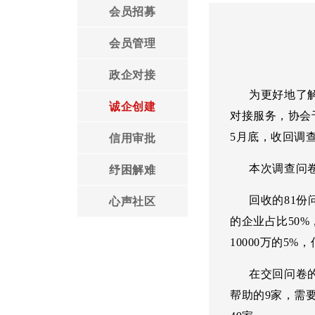
会员招募
领导言论
工作安排
会员管理
协会党建
协会章程
政企对接
为更好地了解会
协会荣誉
诚企创建
对接服务，协会
5月底，收回调
信用审批
本次调查问卷，
纾困解难
回收的81份问
心声社区
的企业占比50%，
10000万的5%
在交回问卷的8
帮助的9家，需