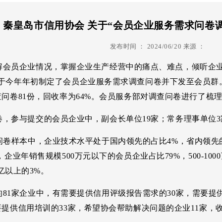
跨境电商
信用管理
诚企
秦皇岛市信用协会 关于“会员企业服务需求问卷
信用调解
信用评级
信用
发布时间 ：
2024/06/20
来源 ：
信用认证
纾困
员企业情况，掌握企业生产经营中的痛点、难点，倾听企业
信用生活
心声
于今年年初制定了会员企业服务需求调查问卷并下发至会员群。
查问卷81份，回收率为64%。会员服务部对调查问卷进行了梳
参与提交的会员企业中，副会长单位19家；常务理事单位3家
卷样本中，企业技术水平处于国内领先的占比4%，省内领先的
企业年销售规模500万元以下的会员企业占比79%，500-1000万元的
，亿以上的3%。
1家企业中，有需要提供信用评级报告需求的30家，需要提
要提供信用培训的33家，希望协会帮助解决问题的企业11家，