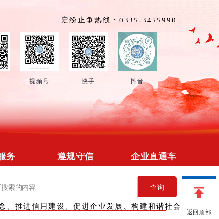
定纷止争热线：0335-3455990
号
视频号
快手
抖音
服务
遵规守信
企业直通车
招募
政策法规
企业简介
查询
管理
在线释法
供求信息
念、推进信用建设、促进企业发展、构建和谐社会
对接
信用修复
会员团购
返回顶部