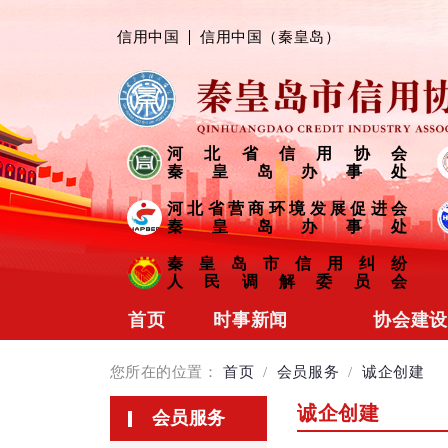
信用中国
信用中国（秦皇岛）
河北省信用协会
秦皇岛办事处
河北省营商环境发展促进会
秦皇岛办事处
秦皇岛市信用纠纷
人民调解委员会
首页
时事新闻
协会建设
协会动态
协会简介
您所在的位置：
首页
/
会员服务
/
诚企创建
会员风采
组织架构
诚企创建
会员服务
信用链接
制度规范