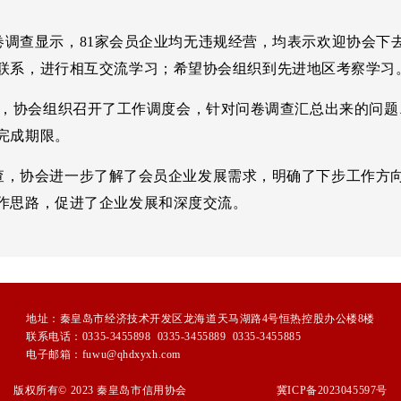
查显示，81家会员企业均无违规经营，均表示欢迎协会下
联系，进行相互交流学习；希望协会组织到先进地区考察学习
，协会组织召开了工作调度会，针对问卷调查汇总出来的问题
完成期限。
协会进一步了解了会员企业发展需求，明确了下步工作方向
作思路，促进了企业发展和深度交流。
地址：秦皇岛市经济技术开发区龙海道天马湖路4号恒热控股办公楼8楼
联系电话：0335-3455898 0335-3455889 0335-3455885
电子邮箱：fuwu@qhdxyxh.com
版权所有© 2023 秦皇岛市信用协会
冀ICP备2023045597号