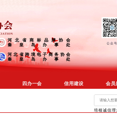
河北省商标品牌协会
公众
秦皇岛办事处
河北省跨境电子商务协会
秦皇岛办事处
四办一会
信用建设
会员
冀省协会
信用文化
会员
商标品牌
信用培训
会员
培植诚信理
营商促进
信用研究
政企