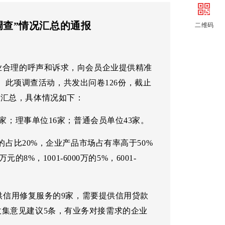
创建
信用贷款
调查”情况汇总的通报
二维码
审批
会员走访
解难
信品荟
合理的呼声和诉求，向会员企业提供精准
社区
此项调查活动，共发出问卷126份，截止
理汇总，具体情况如下：
；理事单位16家；普通会员单位43家。
占比20%，企业产品市场占有率高于50%
8%，1001-6000万的5%，6001-
供信用修复服务的9家，需要提供信用贷款
收集意见建议5条，有业务对接需求的企业