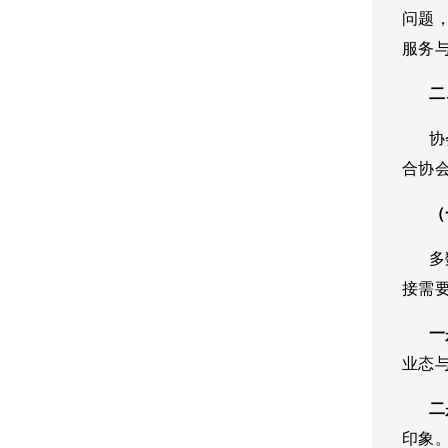
问题
服务
二、
协
合协
（一
多数
接需
一是
业态
二是
印象