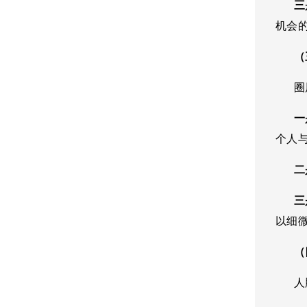
三是
机会
（三
圈层
一是
个人
二是
三是
以细
（四
人脉