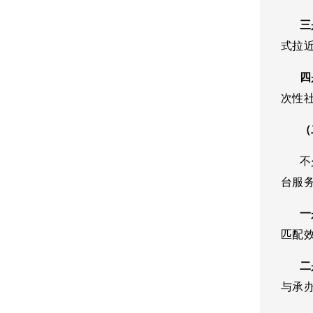
三是
式拉
四是
次性
（二
不少
台服
一是
匹配
二是
与承