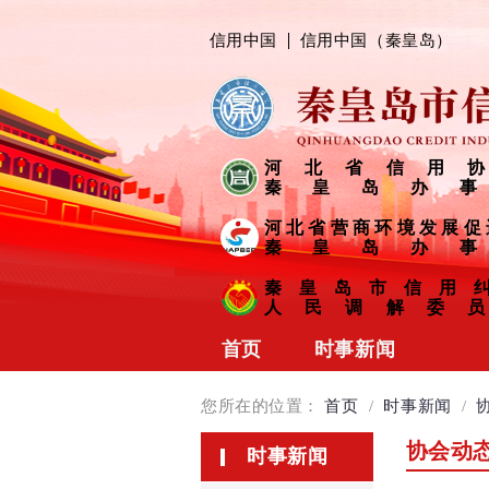
信用中国
信用中国（秦皇岛）
河北省信用协
秦皇岛办事
河北省营商环境发展促
秦皇岛办事
秦皇岛市信用
人民调解委员
首页
时事新闻
协会动态
您所在的位置：
首页
/
时事新闻
/
会员风采
协会动
时事新闻
信用链接