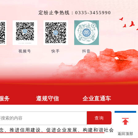
定纷止争热线：0335-3455990
号
视频号
快手
抖音
服务
遵规守信
企业直通车
招募
政策法规
企业简介
查询
管理
在线释法
供求信息
念、推进信用建设、促进企业发展、构建和谐社会
对接
信用修复
会员团购
返回顶部