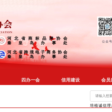
河北省商标品牌协会
公众
秦皇岛办事处
河北省跨境电子商务协会
秦皇岛办事处
四办一会
信用建设
会员
冀省协会
信用文化
会员
商标品牌
信用培训
会员
培植诚信理
营商促进
信用研究
政企