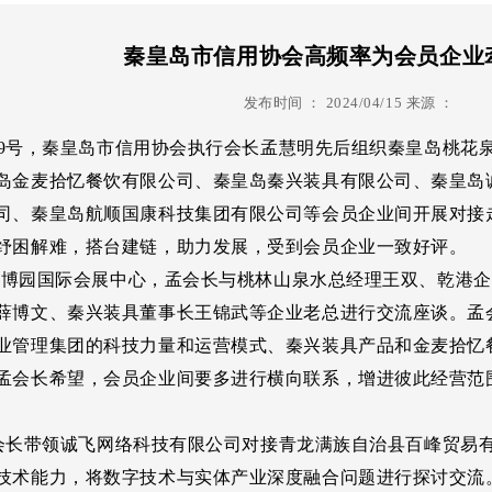
跨境电商
信用管理
诚企
秦皇岛市信用协会高频率为会员企业
信用调解
信用评级
信用
发布时间 ：
2024/04/15
来源 ：
信用认证
纾困
、9号，秦皇岛市信用协会执行会长孟慧明先后组织秦皇岛桃花
信用生活
心声
岛金麦拾忆餐饮有限公司、秦皇岛秦兴装具有限公司、秦皇岛
司、秦皇岛航顺国康科技集团有限公司等会员企业间开展对接
纾困解难，搭台建链，助力发展，受到会员企业一致好评。
博园国际会展中心，孟会长与桃林山泉水总经理王双、乾港企
薛博文、秦兴装具董事长王锦武等企业老总进行交流座谈。孟
业管理集团的科技力量和运营模式、秦兴装具产品和金麦拾忆
孟会长希望，会员企业间要多进行横向联系，增进彼此经营范
长带领诚飞网络科技有限公司对接青龙满族自治县百峰贸易
技术能力，将数字技术与实体产业深度融合问题进行探讨交流