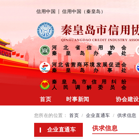
信用中国
信用中国（秦皇岛）
河北省信用协会
秦皇岛办事处
河北省营商环境发展促进会
秦皇岛办事处
秦皇岛市信用纠纷
人民调解委员会
首页
时事新闻
协会建设
协会动态
协会简介
您所在的位置：
首页
/
企业直通车
/
供求信息
会员风采
组织架构
供求信息
企业直通车
信用链接
制度规范