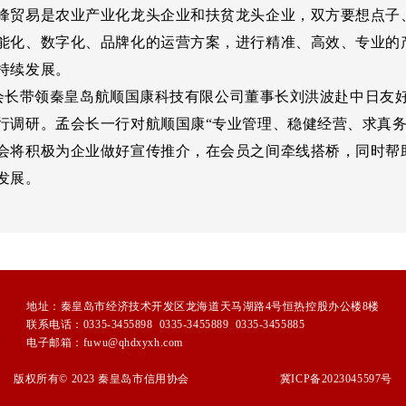
峰贸易是农业产业化龙头企业和扶贫龙头企业，双方要想点子
能化、数字化、品牌化的运营方案，进行精准、高效、专业的
持续发展。
长带领秦皇岛航顺国康科技有限公司董事长刘洪波赴中日友
行调研。孟会长一行对航顺国康“专业管理、稳健经营、求真务
会将积极为企业做好宣传推介，在会员之间牵线搭桥，同时帮
发展。
地址：秦皇岛市经济技术开发区龙海道天马湖路4号恒热控股办公楼8楼
联系电话：0335-3455898 0335-3455889 0335-3455885
电子邮箱：fuwu@qhdxyxh.com
版权所有© 2023 秦皇岛市信用协会
冀ICP备2023045597号