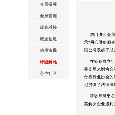
会员招募
领导言论
工作安排
会员管理
协会党建
协会章程
政企对接
信用协会会员企
协会荣誉
诚企创建
承“用心做好服
限公司发起了成
信用审批
在筹备成立行业
纾困解难
菲姿尼来到协会
心声社区
母婴行业协会的
尼提供了法律法
菲姿尼母婴公司
实解决企业遇到