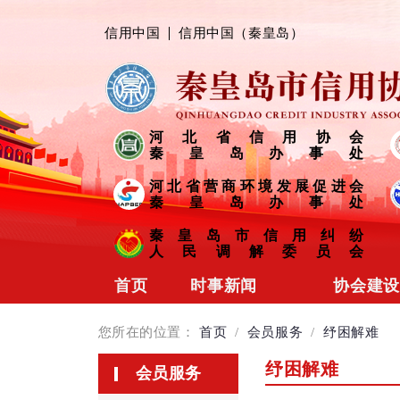
信用中国
信用中国（秦皇岛）
河北省信用协会
秦皇岛办事处
河北省营商环境发展促进会
秦皇岛办事处
秦皇岛市信用纠纷
人民调解委员会
首页
时事新闻
协会建设
协会动态
协会简介
您所在的位置：
首页
/
会员服务
/
纾困解难
会员风采
组织架构
纾困解难
会员服务
信用链接
制度规范