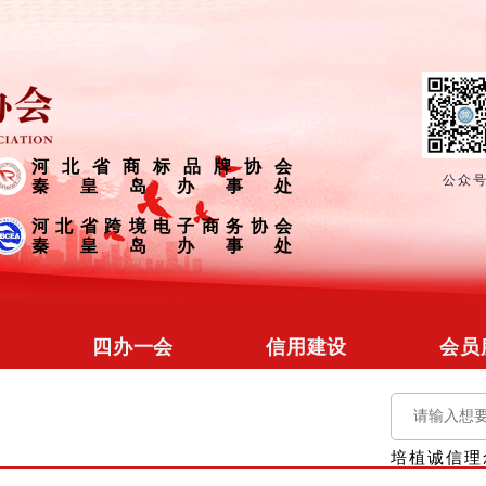
河北省商标品牌协会
公众
秦皇岛办事处
河北省跨境电子商务协会
秦皇岛办事处
四办一会
信用建设
会员
冀省协会
信用文化
会员
商标品牌
信用培训
会员
培植诚信理
营商促进
信用研究
政企