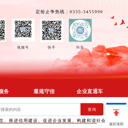
定纷止争热线：0335-3455990
号
视频号
快手
抖音
服务
遵规守信
企业直通车
招募
政策法规
企业简介
查询
管理
在线释法
供求信息
念、推进信用建设、促进企业发展、构建和谐社会
对接
信用修复
会员团购
返回顶部