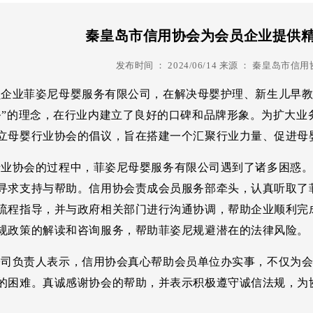
跨境电商
信用管理
诚企
秦皇岛市信用协会为会员企业提供
信用调解
信用评级
信用
发布时间 ：
2024/06/14
来源 ：
秦皇岛市信用
信用认证
纾困
业菲姿尼母婴服务有限公司，在解决母婴护理、新生儿早教
信用生活
心声
务”的理念，在行业内建立了良好的口碑和品牌形象。为扩大业
立母婴行业协会的倡议，旨在搭建一个汇聚行业力量、促进母
协会的过程中，菲姿尼母婴服务有限公司遇到了诸多困惑。6
寻求支持与帮助。信用协会责成会员服务部牵头，认真听取了
流程指导，并与政府相关部门进行沟通协调，帮助企业顺利完
规政策的解读和咨询服务，帮助菲姿尼规避潜在的法律风险。
负责人表示，信用协会真心帮助会员单位办实事，不仅为会
的困难。真诚感谢协会的帮助，并表示积极遵守诚信法规，为